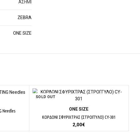
ΑΣΗΜΙ
ZEBRA
ΟΝΕ SΙΖΕ
SOLD OUT
ΕΠΙΛΟΓΉ
ΟΝΕ SΙΖΕ
G Needles
ΚΟΡΔΟΝΙ ΣΦΥΡΙΧΤΡΑΣ (ΣΤΡΟΓΓΥΛΟ) CY-301
2,00
€