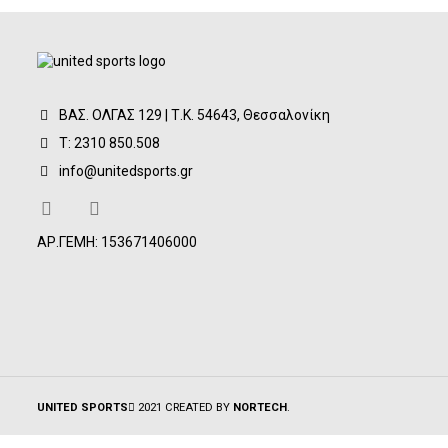
12,00€.
ΒΑΣ. ΟΛΓΑΣ 129 | Τ.Κ. 54643, Θεσσαλονίκη
Τ: 2310 850.508
info@unitedsports.gr
ΑΡ.ΓΕΜΗ: 153671406000
UNITED SPORTS
2021 CREATED BY
NORTECH
.