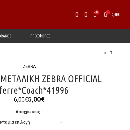
0
0
0,00
€
BRANDS
ΠΡΟΣΦΟΡΕΣ
ZEBRA
 ΜΕΤΑΛΙΚΗ ΖΕΒRA OFFICIAL
ferre*Coach*41996
Original
Η
5,00
€
6,00
€
price
τρέχουσα
Αποχρώσεις
was:
τιμή
6,00€.
είναι:
5,00€.