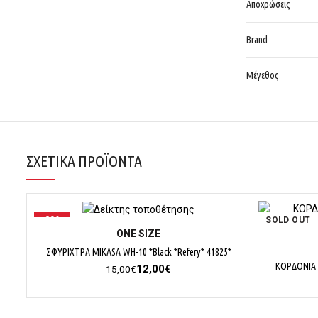
Αποχρώσεις
Brand
Μέγεθος
ΣΧΕΤΙΚΆ ΠΡΟΪΌΝΤΑ
-20%
SOLD OUT
ΕΠΙΛΟΓΉ
ΟΝΕ SΙΖΕ
ΣΦΥΡΙΧΤΡΑ MIKASA WH-10 *Black *Refery* 41825*
ΚΟΡΔΟΝΙΑ
Original
Η
12,00
€
15,00
€
price
τρέχουσα
was:
τιμή
15,00€.
είναι: