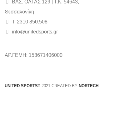
ΒΑΣ. ΟΛΓΑΣ 129 | Τ.Κ. 54643,
Θεσσαλονίκη
Τ: 2310 850.508
info@unitedsports.gr
ΑΡ.ΓΕΜΗ: 153671406000
UNITED SPORTS
2021 CREATED BY
NORTECH
.