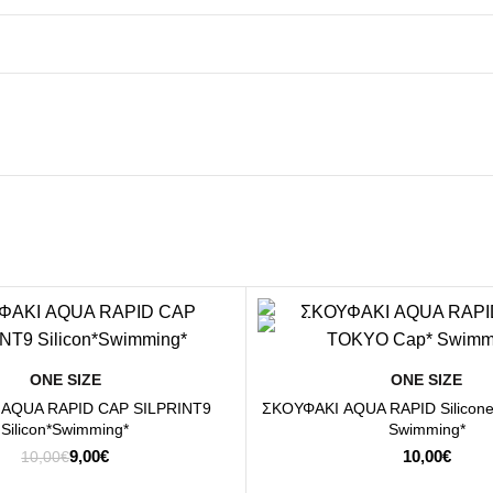
ΕΠΙΛΟΓΉ
ΕΠΙΛΟΓΉ
ΟΝΕ SΙΖΕ
ΟΝΕ SΙΖΕ
AQUA RAPID CAP SILPRINT9
ΣΚΟΥΦΑΚΙ AQUA RAPID Silicon
Silicon*Swimming*
Swimming*
Original
Η
9,00
€
10,00
€
10,00
€
price
τρέχουσα