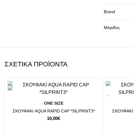
Brand
Μέγεθος
ΣΧΕΤΙΚΆ ΠΡΟΪΌΝΤΑ
-10%
ΕΠΙΛΟΓΉ
ΟΝΕ SΙΖΕ
ΣΚΟΥΦΑΚΙ AQUA RAPID CAP *SILPRINT3*
ΣΚΟΥΦΑΚΙ 
10,00
€