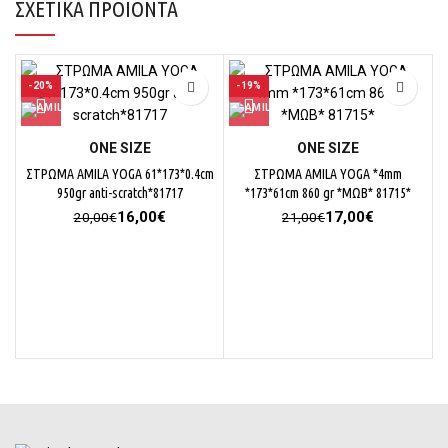
ΣΧΕΤΙΚΆ ΠΡΟΪΌΝΤΑ
-20%
-19%
ΟΝΕ SΙΖΕ
ΟΝΕ SΙΖΕ
ΣΤΡΩΜΑ AMILA YOGA 61*173*0.4cm
ΣΤΡΩΜΑ AMILA YOGA *4mm
950gr anti-scratch*81717
*173*61cm 860 gr *ΜΩΒ* 81715*
Original
Η
Original
Η
16,00
€
17,00
€
20,00
€
21,00
€
price
τρέχουσα
price
τρέχουσα
was:
τιμή
was:
τιμή
20,00€.
είναι:
21,00€.
είναι:
16,00€.
17,00€.