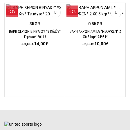
-22%
-17%
3KGR
0.5KGR
ΒΑΡΗ ΧΕΡΙΩΝ ΒΙΝΥΛΙΟΥ *3 Κιλών*
ΒΑΡΗ ΑΚΡΩΝ AMILA *NEOPREN* 2
Τεμάχιο* 20113
X0.5 kgr* 94951*
Original
Η
Original
Η
14,00
€
10,00
€
18,00
€
12,00
€
price
τρέχουσα
price
τρέχουσα
was:
τιμή
was:
τιμή
18,00€.
είναι:
12,00€.
είναι:
14,00€.
10,00€.