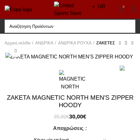
GR
0
Αρχική σελίδα
ΑΝΔΡΙΚΑ
ΑΝΔΡΙΚΑ ΡΟΥΧΑ
ΖΑΚΕΤΕΣ
Click to enlarge
-14%
ZAKETA MAGNETIC NORTH MEN’S ZIPPER
HOODY
Original
Η
30,00
€
35,00
€
price
τρέχουσα
Αποχρώσεις
was:
τιμή
35,00€.
είναι: