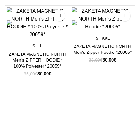
-14%
-14%
S
XXL
S
L
ΖΑΚΕΤΑ MAGNETIC NORTH
Men’s Zipper Hoodie *20005*
ΖΑΚΕΤΑ MAGNETIC NORTH
Original
Η
30,00
€
Men’s ZIPPER HOODIE *
35,00
€
price
τρέχουσα
100% Polyester* 20059*
was:
τιμή
Original
Η
30,00
€
35,00
€
35,00€.
είναι:
price
τρέχουσα
30,00€.
was:
τιμή
35,00€.
είναι:
30,00€.