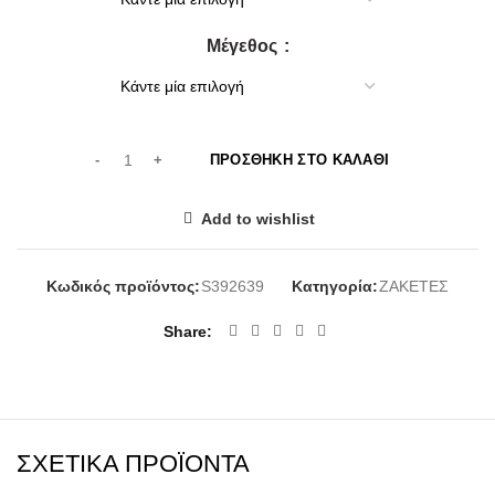
30,00€.
Μέγεθος
ΠΡΟΣΘΉΚΗ ΣΤΟ ΚΑΛΆΘΙ
Add to wishlist
Κωδικός προϊόντος:
S392639
Κατηγορία:
ΖΑΚΕΤΕΣ
Share
ΣΧΕΤΙΚΆ ΠΡΟΪΌΝΤΑ