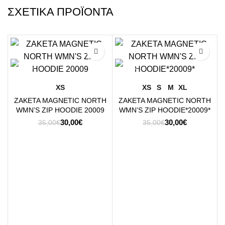
ΣΧΕΤΙΚΆ ΠΡΟΪΌΝΤΑ
-14%
-14%
XS
XS
S
M
XL
ΖΑΚΕΤΑ MAGNETIC NORTH
ΖΑΚΕΤΑ MAGNETIC NORTH
WMN’S ZIP HOODIE 20009
WMN’S ZIP HOODIE*20009*
Original
Η
Original
Η
30,00
€
30,00
€
35,00
€
35,00
€
price
τρέχουσα
price
τρέχουσα
was:
τιμή
was:
τιμή
35,00€.
είναι:
35,00€.
είναι:
30,00€.
30,00€.