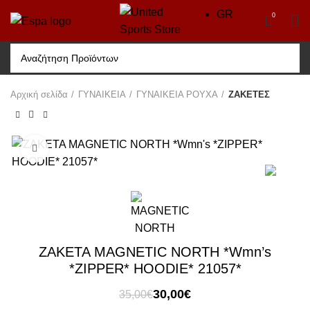
GR
0
Αρχική σελίδα
ΓΥΝΑΙΚΕΙΑ
ΓΥΝΑΙΚΕΙΑ ΡΟΥΧΑ
ΖΑΚΕΤΕΣ
Click to enlarge
-14%
ΖΑΚΕΤΑ MAGNETIC NORTH *Wmn’s
*ZIPPER* HOODIE* 21057*
Original
Η
30,00
€
35,00
€
price
τρέχουσα