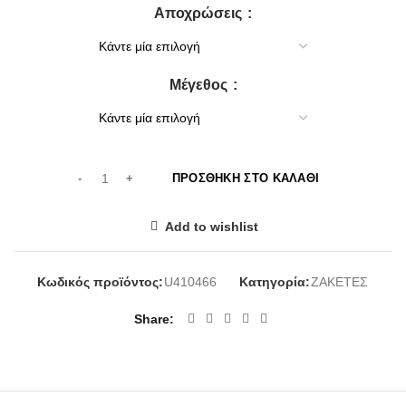
Αποχρώσεις
was:
τιμή
35,00€.
είναι:
30,00€.
Μέγεθος
ΠΡΟΣΘΉΚΗ ΣΤΟ ΚΑΛΆΘΙ
Add to wishlist
Κωδικός προϊόντος:
U410466
Κατηγορία:
ΖΑΚΕΤΕΣ
Share