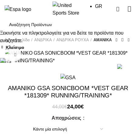
GR
0
Ξεκινήστε να πληκτρολογείτε για να δείτε τα προϊόντα που
Αρχική σελίδα
ΑΝΔΡΙΚΑ
ΑΝΔΡΙΚΑ ΡΟΥΧΑ
ΑΜΑΝΙΚΑ
αναζητάτε.
Κλείσιμο
Κλείσιμο
Κλείσιμο
Κλείσιμο
-45%
-17%
-8%
-9%
Click to enlarge
-45%
GTS
ΑΜΑΝΙΚΟ GSA SONICBOOM *VEST GEAR
*181309* RUNNING/TRAINING*
Original
Η
24,00
€
44,00
€
price
τρέχουσα
Αποχρώσεις
was:
τιμή
44,00€.
είναι:
24,00€.