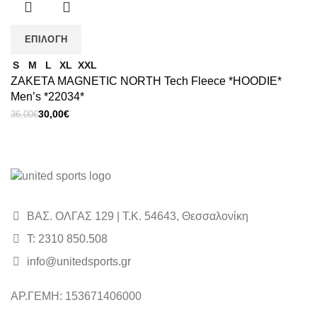
ΕΠΙΛΟΓΉ
S
M
L
XL
XXL
ΖΑΚΕΤΑ MAGNETIC NORTH Tech Fleece *HOODIE*
Men’s *22034*
Original
Η
30,00
€
36,00
€
price
τρέχουσα
was:
τιμή
36,00€.
είναι:
30,00€.
ΒΑΣ. ΟΛΓΑΣ 129 | Τ.Κ. 54643, Θεσσαλονίκη
Τ: 2310 850.508
info@unitedsports.gr
icon
icon
ΑΡ.ΓΕΜΗ: 153671406000