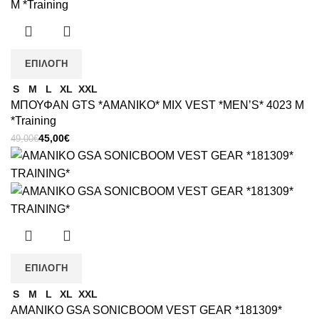
ΕΠΙΛΟΓΉ
S
M
L
XL
XXL
ΜΠΟΥΦΑΝ GTS *AMANIKO* MIX VEST *MEN’S* 4023 M
*Training
Original
Η
45,00
€
49,00
€
price
τρέχουσα
was:
τιμή
49,00€.
είναι:
45,00€.
ΕΠΙΛΟΓΉ
S
M
L
XL
XXL
ΑΜΑΝΙΚΟ GSA SONICBOOM VEST GEAR *181309*