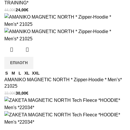
TRAINING*
Original
Η
24,00
€
44,00
€
price
τρέχουσα
was:
τιμή
44,00€.
είναι:
24,00€.
ΕΠΙΛΟΓΉ
S
M
L
XL
XXL
ΑΜΑΝΙΚΟ MAGNETIC NORTH * Zipper-Hoodie * Men’s*
21025
Original
Η
30,00
€
33,00
€
price
τρέχουσα
was:
τιμή
33,00€.
είναι:
30,00€.