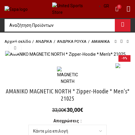
GR
0
Αρχική σελίδα
ΑΝΔΡΙΚΑ
ΑΝΔΡΙΚΑ ΡΟΥΧΑ
ΑΜΑΝΙΚΑ
Click to enlarge
-9%
ΑΜΑΝΙΚΟ MAGNETIC NORTH * Zipper-Hoodie * Men’s*
21025
Original
Η
30,00
€
33,00
€
price
τρέχουσα
Αποχρώσεις
was:
τιμή
33,00€.
είναι:
30,00€.