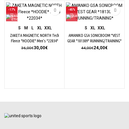
-17%
-45%
S
M
L
XL
XXL
S
XL
XXL
ΖΑΚΕΤΑ MAGNETIC NORTH Tech
ΑΜΑΝΙΚΟ GSA SONICBOOM *VEST
Fleece *HOODIE* Men’s *22034*
GEAR *181309* RUNNING/TRAINING*
Original
Η
Original
Η
30,00
€
24,00
€
36,00
€
44,00
€
price
τρέχουσα
price
τρέχουσα
was:
τιμή
was:
τιμή
36,00€.
είναι:
44,00€.
είναι:
30,00€.
24,00€.
Μ