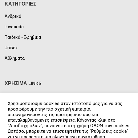
ΚΑΤΗΓΟΡΙΕΣ
Ανδρικά
Γυναικεία
Παιδικά - Εφηβικά
Unisex
Αθλήματα
ΧΡΗΣΙΜΑ LINKS
Επικοινωνία
Χρησιμοποιούμε cookies στον ιστότοπό μας για να σας
Αποστολή Προϊόντων
προσφέρουμε την πιο σχετική εμπειρία,
απομνημονεύοντας τις προτιμήσεις σας και
Τρόποι Πληρωμής
επαναλαμβανόμενες επισκέψεις. Κάνοντας κλικ στο
"Αποδοχή όλων", συναινείτε στη χρήση ΟΛΩΝ των cookies.
Όροι Χρήσης
Ωστόσο, μπορείτε να επισκεφτείτε τις "Ρυθμίσεις cookie"
για να παράσχετε μια ελεγχόμενη συγκατάθεση.
Πολιτική Απορρήτου & GDPR