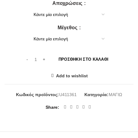
Αποχρώσεις
was:
τιμή
33,00€.
είναι:
30,00€.
Μέγεθος
ΠΡΟΣΘΉΚΗ ΣΤΟ ΚΑΛΆΘΙ
Add to wishlist
Κωδικός προϊόντος:
U411361
Κατηγορία:
ΜΑΓΙΩ
Share