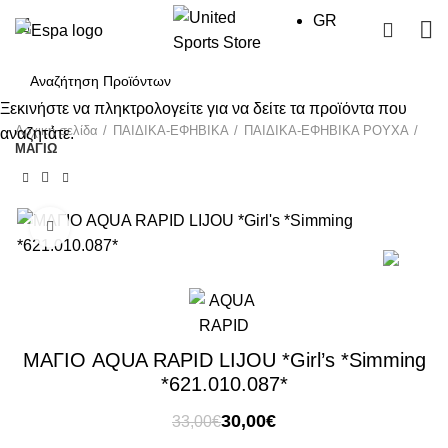
GR
0
Ξεκινήστε να πληκτρολογείτε για να δείτε τα προϊόντα που
Αρχική σελίδα
ΠΑΙΔΙΚΑ-ΕΦΗΒΙΚΑ
ΠΑΙΔΙΚΑ-ΕΦΗΒΙΚΑ ΡΟΥΧΑ
αναζητάτε.
ΜΑΓΙΩ
Click to enlarge
-9%
ΜΑΓΙΟ AQUA RAPID LIJOU *Girl’s *Simming
*621.010.087*
Original
Η
30,00
€
33,00
€
price
τρέχουσα