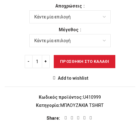
price
τρέχουσα
Αποχρώσεις
was:
τιμή
17,00€.
είναι:
14,00€.
Μέγεθος
ΠΡΟΣΘΉΚΗ ΣΤΟ ΚΑΛΆΘΙ
Add to wishlist
Κωδικός προϊόντος:
U410999
Κατηγορία:
ΜΠΛΟΥΖΑΚΙΑ TSHIRT
Share