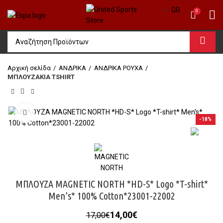
GR
0
Αρχική σελίδα
ΑΝΔΡΙΚΑ
ΑΝΔΡΙΚΑ ΡΟΥΧΑ
ΜΠΛΟΥΖΑΚΙΑ TSHIRT
Click to enlarge
-18%
ΜΠΛΟΥΖΑ MAGNETIC NORTH *HD-S* Logo *T-shirt*
Men’s* 100% Cotton*23001-22002
Original
Η
14,00
€
17,00
€