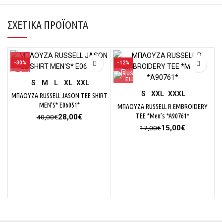
ΣΧΕΤΙΚΆ ΠΡΟΪΌΝΤΑ
-30%
-12%
S
M
L
XL
XXL
S
XXL
XXXL
ΜΠΛΟΥΖΑ RUSSELL JASON TEE SHIRT
MEN’S* E06051*
ΜΠΛΟΥΖΑ RUSSELL R EMBROIDERY
Original
Η
TEE *Men’s *A90761*
28,00
€
40,00
€
price
τρέχουσα
Original
Η
15,00
€
17,00
€
was:
τιμή
price
τρέχουσα
40,00€.
είναι:
was:
τιμή
28,00€.
17,00€.
είναι:
15,00€.