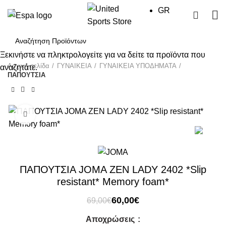
GR
0
Ξεκινήστε να πληκτρολογείτε για να δείτε τα προϊόντα που
Αρχική σελίδα
ΓΥΝΑΙΚΕΙΑ
ΓΥΝΑΙΚΕΙΑ ΥΠΟΔΗΜΑΤΑ
αναζητάτε.
ΠΑΠΟΥΤΣΙΑ
Click to enlarge
-13%
ΠΑΠΟΥΤΣΙΑ JOMA ZEN LADY 2402 *Slip
resistant* Memory foam*
Original
Η
60,00
€
69,00
€
price
τρέχουσα
Αποχρώσεις
was:
τιμή