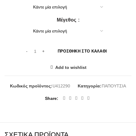
69,00€.
είναι:
60,00€.
Μέγεθος
ΠΡΟΣΘΉΚΗ ΣΤΟ ΚΑΛΆΘΙ
Add to wishlist
Κωδικός προϊόντος:
U412290
Κατηγορία:
ΠΑΠΟΥΤΣΙΑ
Share
ΣΧΕΤΙΚΆ ΠΡΟΪΌΝΤΑ