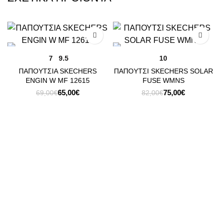
-6%
-9%
7
9.5
10
ΠΑΠΟΥΤΣΙΑ SKECHERS
ΠΑΠΟΥΤΣΙ SKECHERS SOLAR
ENGIN W ΜF 12615
FUSE WMNS
Original
Η
Original
Η
65,00
€
75,00
€
69,00
€
82,00
€
price
τρέχουσα
price
τρέχουσα
was:
τιμή
was:
τιμή
69,00€.
είναι:
82,00€.
είναι:
65,00€.
75,00€.