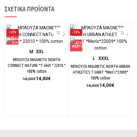
ΣΧΕΤΙΚΆ ΠΡΟΪΌΝΤΑ
-13%
-13%
M
XXL
L
XXXL
ΜΠΛΟΥΖΑ MAGNETIC NORTH
CONNECT NATURE *T-shirt * 22010 *
ΜΠΛΟΥΖΑ MAGNETIC NORTH URBAN
100% cotton
ATHLETICS T-SHIRT *Men’s*22009*
Original
Η
100% cotton
14,00
€
16,00
€
price
τρέχουσα
Original
Η
14,00
€
16,00
€
was:
τιμή
price
τρέχουσα
16,00€.
είναι:
was:
τιμή
14,00€.
16,00€.
είναι:
14,00€.