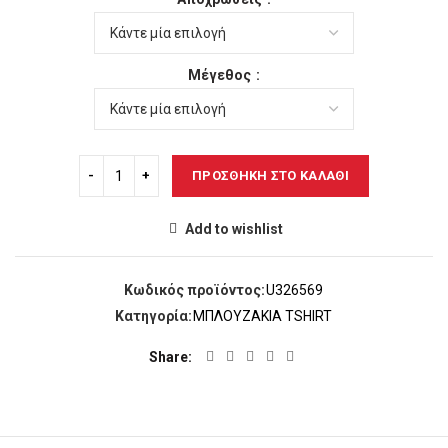
was:
τιμή
18,00€.
είναι:
15,00€.
Μέγεθος
ΠΡΟΣΘΉΚΗ ΣΤΟ ΚΑΛΆΘΙ
Add to wishlist
Κωδικός προϊόντος:
U326569
Κατηγορία:
ΜΠΛΟΥΖΑΚΙΑ TSHIRT
Share