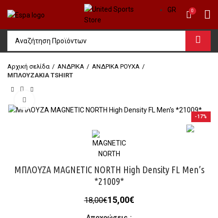
GR
0
Αρχική σελίδα
ΑΝΔΡΙΚΑ
ΑΝΔΡΙΚΑ ΡΟΥΧΑ
ΜΠΛΟΥΖΑΚΙΑ TSHIRT
Click to enlarge
-17%
ΜΠΛΟΥΖΑ MAGNETIC NORTH High Density FL Men’s
*21009*
Original
Η
15,00
€
18,00
€
price
τρέχουσα
Αποχρώσεις