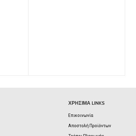
was:
τιμή
20,00€.
είναι:
18,00€.
ΧΡΗΣΙΜΑ LINKS
Επικοινωνία
Αποστολή Προϊόντων
Τρόποι Πληρωμής