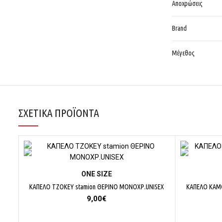
Αποχρώσεις
Brand
Μέγεθος
ΣΧΕΤΙΚΆ ΠΡΟΪΌΝΤΑ
ΕΠΙΛΟΓΉ
ΟΝΕ SΙΖΕ
ΚΑΠΕΛΟ ΤΖΟΚΕΥ stamion ΘΕΡΙΝΟ ΜΟΝΟΧΡ.UNISEX
ΚΑΠΕΛΟ ΚΑΜΟ
9,00
€