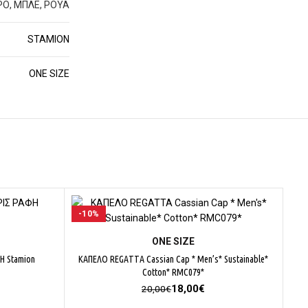
ΡΟ, ΜΠΛΕ, ΡΟΥΑ
STAMION
ΟΝΕ SΙΖΕ
-10%
ΕΠΙΛΟΓΉ
ΟΝΕ SΙΖΕ
Η Stamion
ΚΑΠΕΛΟ REGATTA Cassian Cap * Men’s* Sustainable*
Cotton* RMC079*
Original
Η
18,00
€
20,00
€
price
τρέχουσα