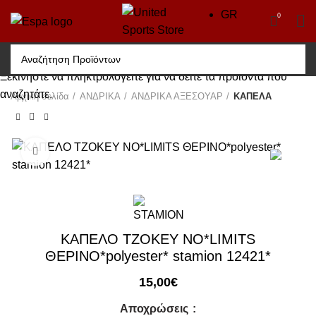
GR
0
Ξεκινήστε να πληκτρολογείτε για να δείτε τα προϊόντα που
αναζητάτε.
Αρχική σελίδα
ΑΝΔΡΙΚΑ
ΑΝΔΡΙΚΑ ΑΞΕΣΟΥΑΡ
ΚΑΠΕΛΑ
Click to enlarge
ΚΑΠΕΛΟ TZOKEY NO*LIMITS
ΘΕΡΙΝΟ*polyester* stamion 12421*
15,00
€
Αποχρώσεις