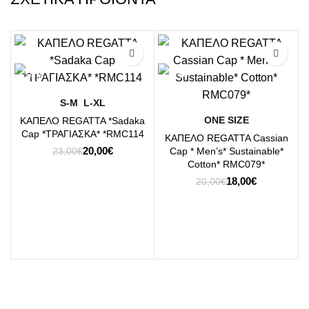
-13%
-10%
S-M
L-XL
ΟΝΕ SΙΖΕ
ΚΑΠΕΛΟ REGATTA *Sadaka
Cap *ΤΡΑΓΙΑΣΚΑ* *RMC114
ΚΑΠΕΛΟ REGATTA Cassian
Original
Η
20,00
€
Cap * Men’s* Sustainable*
23,00
€
price
τρέχουσα
Cotton* RMC079*
was:
τιμή
Original
Η
18,00
€
20,00
€
23,00€.
είναι:
price
τρέχουσα
20,00€.
was:
τιμή
20,00€.
είναι:
18,00€.