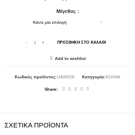
27,00€.
Μέγεθος
ΠΡΟΣΘΉΚΗ ΣΤΟ ΚΑΛΆΘΙ
Add to wishlist
Κωδικός προϊόντος:
U405026
Κατηγορία:
ΚΟΛΑΝ
Share
ΣΧΕΤΙΚΆ ΠΡΟΪΌΝΤΑ