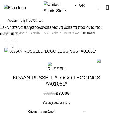
GR
0
Ξεκινήστε να πληκτρολογείτε για να δείτε τα προϊόντα που
Αρχική σελίδα
ΓΥΝΑΙΚΕΙΑ
ΓΥΝΑΙΚΕΙΑ ΡΟΥΧΑ
ΚΟΛΑΝ
αναζητάτε.
Click to enlarge
-18%
ΚΟΛΑΝ RUSSELL *LOGO LEGGINGS
*A01051*
Original
Η
27,00
€
33,00
€
price
τρέχουσα
Αποχρώσεις
was:
τιμή
33,00€.
είναι: