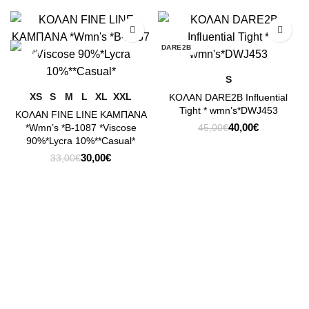
-9%
-11%
DARE2B
S
XS
S
M
L
XL
XXL
ΚΟΛΑΝ DARE2B Influential
Tight * wmn’s*DWJ453
ΚΟΛΑΝ FINE LINE ΚΑΜΠΑΝΑ
Original
Η
40,00
€
*Wmn’s *B-1087 *Viscose
45,00
€
price
τρέχουσα
90%*Lycra 10%**Casual*
was:
τιμή
Original
Η
30,00
€
33,00
€
45,00€.
είναι:
price
τρέχουσα
40,00€.
was:
τιμή
33,00€.
είναι:
30,00€.