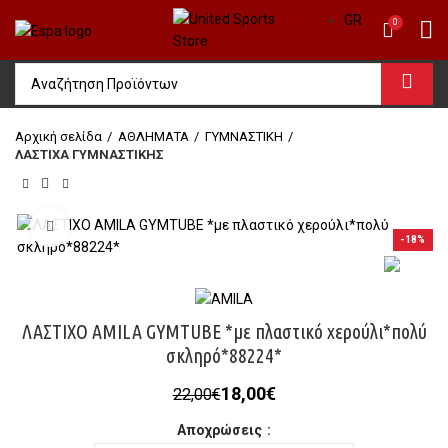
GR
0
Αρχική σελίδα
ΑΘΛΗΜΑΤΑ
ΓΥΜΝΑΣΤΙΚΗ
ΛΑΣΤΙΧΑ ΓΥΜΝΑΣΤΙΚΗΣ
Click to enlarge
-18%
ΛΑΣΤΙΧΟ AMILA GYMTUBE *με πλαστικό χερούλι*πολύ
σκληρό*88224*
Original
Η
18,00
€
22,00
€
price
τρέχουσα
Αποχρώσεις
was:
τιμή