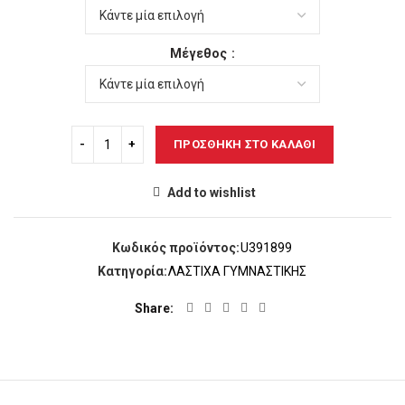
8,00€.
είναι:
7,00€.
Μέγεθος
ΠΡΟΣΘΉΚΗ ΣΤΟ ΚΑΛΆΘΙ
Add to wishlist
Κωδικός προϊόντος:
U391899
Κατηγορία:
ΛΑΣΤΙΧΑ ΓΥΜΝΑΣΤΙΚΗΣ
Share