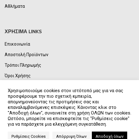
Αθλήματα
ΧΡΗΣΙΜΑ LINKS
Επικοινωνία
Αποστολή Προϊόντων
Τρόποι Πληρωμής
Όροι Χρήσης
Πολιτική Απορρήτου & GDPR
Χρησιμοποιούμε cookies στον ιστότοπό μας για να σας
προσφέρουμε την πιο σχετική εμπειρία,
Συχνές Ερωτήσεις
απομνημονεύοντας τις προτιμήσεις σας και
επαναλαμβανόμενες επισκέψεις. Κάνοντας κλικ στο
Η Εταιρεία μας
"Αποδοχή όλων", συναινείτε στη χρήση ΟΛΩΝ των cookies.
Ωστόσο, μπορείτε να επισκεφτείτε τις "Ρυθμίσεις cookie"
για να παράσχετε μια ελεγχόμενη συγκατάθεση.
UNITED SPORTS
2021 CREATED BY
NORTECH
.
Ρυθμίσεις Cookies
Απόρριψη Όλων
Αποδοχή όλων