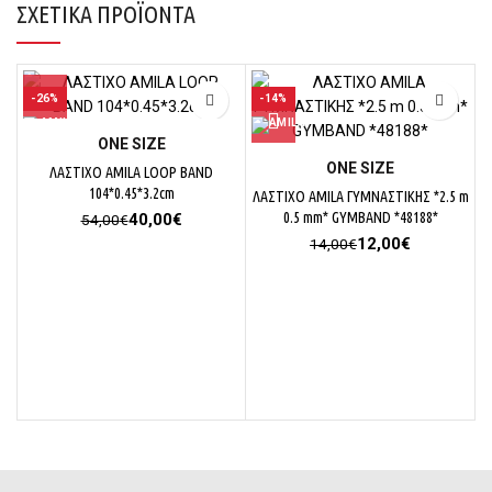
ΣΧΕΤΙΚΆ ΠΡΟΪΌΝΤΑ
-26%
-14%
ΟΝΕ SΙΖΕ
ΟΝΕ SΙΖΕ
ΛΑΣΤΙΧΟ AMILA LOOP BAND
104*0.45*3.2cm
ΛΑΣΤΙΧΟ AMILA ΓΥΜΝΑΣΤΙΚΗΣ *2.5 m
Original
Η
0.5 mm* GYMBAND *48188*
40,00
€
54,00
€
price
τρέχουσα
Original
Η
12,00
€
14,00
€
was:
τιμή
price
τρέχουσα
54,00€.
είναι:
was:
τιμή
40,00€.
14,00€.
είναι:
12,00€.