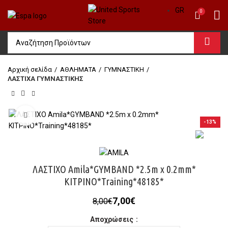
GR
0
Αρχική σελίδα
ΑΘΛΗΜΑΤΑ
ΓΥΜΝΑΣΤΙΚΗ
ΛΑΣΤΙΧΑ ΓΥΜΝΑΣΤΙΚΗΣ
Click to enlarge
-13%
ΛΑΣΤΙΧΟ Amila*GYMBAND *2.5m x 0.2mm*
KIΤΡΙΝΟ*Training*48185*
Original
Η
7,00
€
8,00
€
price
τρέχουσα
Αποχρώσεις
was:
τιμή