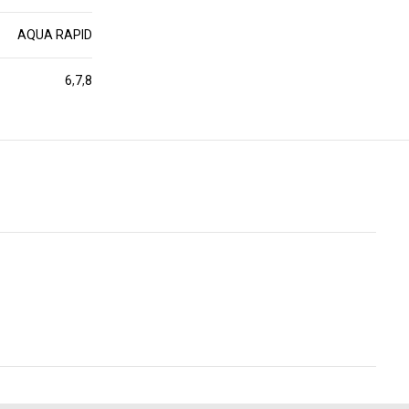
AQUA RAPID
6
,
7
,
8