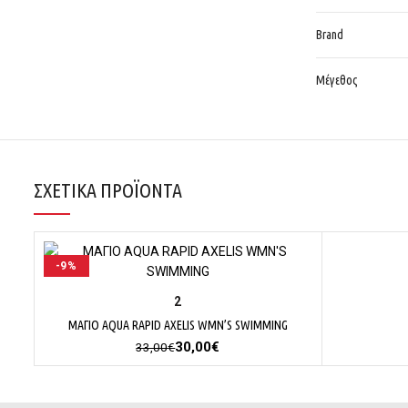
Brand
Μέγεθος
ΣΧΕΤΙΚΆ ΠΡΟΪΌΝΤΑ
-9%
ΕΠΙΛΟΓΉ
2
ΜΑΓΙΟ AQUA RAPID AXELIS WMN’S SWIMMING
Original
Η
30,00
€
33,00
€
price
τρέχουσα
was:
τιμή
33,00€.
είναι: