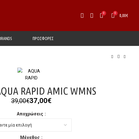
0
0
0,00
€
BRANDS
ΠΡΟΣΦΟΡΕΣ
AQUA RAPID AMIC WMNS
Original
Η
37,00
€
39,00
€
price
τρέχουσα
Αποχρώσεις
was:
τιμή
39,00€.
είναι:
37,00€.
Μέγεθος