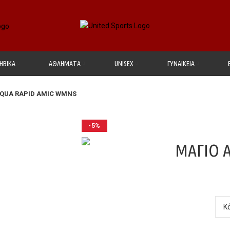
ΗΒΙΚΑ
ΑΘΛΗΜΑΤΑ
UΝΙSΕΧ
ΓΥΝΑΙΚΕΙΑ
AQUA RAPID AMIC WMNS
-5%
ΜΑΓΙΟ 