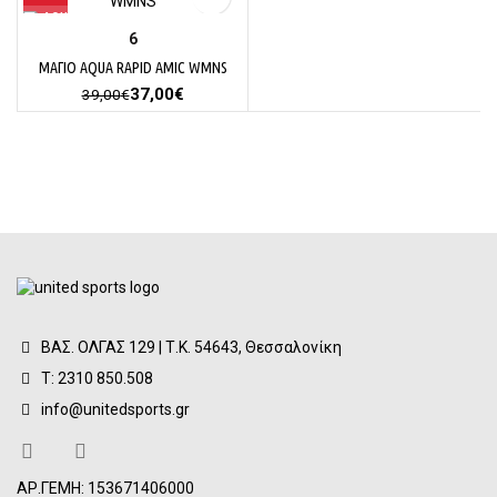
6
ΜΑΓΙΟ AQUA RAPID AMIC WMNS
Original
Η
37,00
€
39,00
€
price
τρέχουσα
was:
τιμή
39,00€.
είναι:
37,00€.
ΒΑΣ. ΟΛΓΑΣ 129 | Τ.Κ. 54643, Θεσσαλονίκη
Τ: 2310 850.508
info@unitedsports.gr
ΑΡ.ΓΕΜΗ: 153671406000