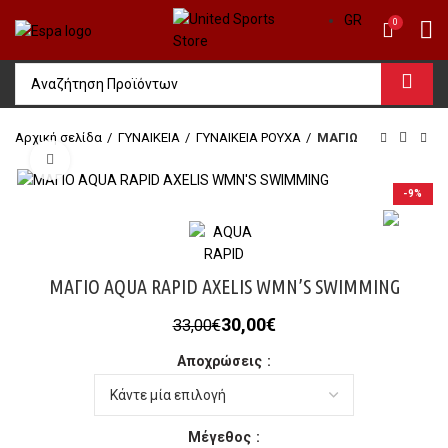
GR
0
Αρχική σελίδα
ΓΥΝΑΙΚΕΙΑ
ΓΥΝΑΙΚΕΙΑ ΡΟΥΧΑ
ΜΑΓΙΩ
Click to enlarge
-9%
ΜΑΓΙΟ AQUA RAPID AXELIS WMN’S SWIMMING
Original
Η
30,00
€
33,00
€
price
τρέχουσα
Αποχρώσεις
was:
τιμή
33,00€.
είναι:
30,00€.
Μέγεθος