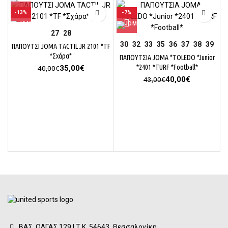
-13%
-7%
27
28
30
32
33
35
36
37
38
39
ΠΑΠΟΥΤΣΙ JOMA TACTIL JR 2101 *TF
*Σχάρα*
ΠΑΠΟΥΤΣΙΑ JOMA *TOLEDO *Junior
Original
Η
*2401 *TURF *Football*
35,00
€
40,00
€
price
τρέχουσα
Original
Η
40,00
€
43,00
€
was:
τιμή
price
τρέχουσα
40,00€.
είναι:
was:
τιμή
35,00€.
43,00€.
είναι:
40,00€.
Π
ΒΑΣ. ΟΛΓΑΣ 129 | Τ.Κ. 54643, Θεσσαλονίκη