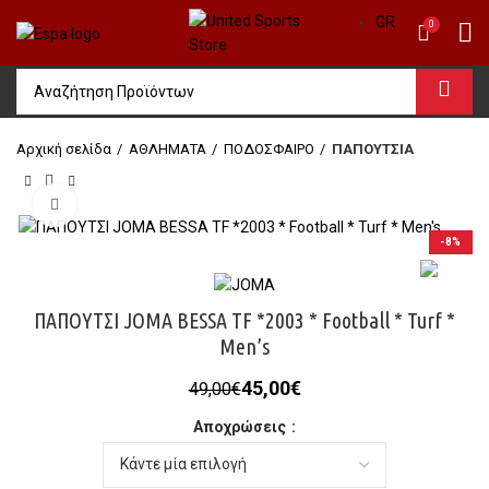
GR
0
Αρχική σελίδα
ΑΘΛΗΜΑΤΑ
ΠΟΔΟΣΦΑΙΡΟ
ΠΑΠΟΥΤΣΙΑ
Click to enlarge
-8%
ΠΑΠΟΥΤΣΙ JOMA BESSA TF *2003 * Football * Turf *
Men’s
Original
Η
45,00
€
49,00
€
price
τρέχουσα
Αποχρώσεις
was:
τιμή
49,00€.
είναι:
45,00€.