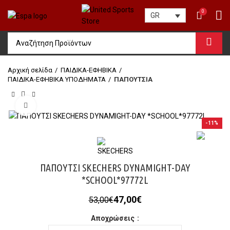
0
GR
Αρχική σελίδα
ΠΑΙΔΙΚΑ-ΕΦΗΒΙΚΑ
ΠΑΙΔΙΚΑ-ΕΦΗΒΙΚΑ ΥΠΟΔΗΜΑΤΑ
ΠΑΠΟΥΤΣΙΑ
Click to enlarge
-11%
ΠΑΠΟΥΤΣΙ SKECHERS DYNAMIGHT-DAY
*SCHOOL*97772L
Original
Η
47,00
€
53,00
€
price
τρέχουσα
Αποχρώσεις
was:
τιμή