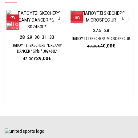
-7%
-18%
27.5
28
28
29
30
31
33
ΠΑΠΟΥΤΣΙ SKECHERS MICROSPEC JR
ΠΑΠΟΥΤΣΙ SKECHERS *DREAMY
Original
Η
40,00
€
49,00
€
DANCER *Girls * 302450L*
price
τρέχουσα
was:
τιμή
Original
Η
39,00
€
42,00
€
49,00€.
είναι:
price
τρέχουσα
40,00€.
was:
τιμή
42,00€.
είναι:
39,00€.