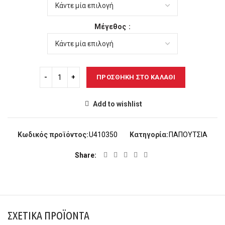
53,00€.
είναι:
47,00€.
Μέγεθος
ΠΡΟΣΘΉΚΗ ΣΤΟ ΚΑΛΆΘΙ
Add to wishlist
Κωδικός προϊόντος:
U410350
Κατηγορία:
ΠΑΠΟΥΤΣΙΑ
Share
ΣΧΕΤΙΚΆ ΠΡΟΪΌΝΤΑ