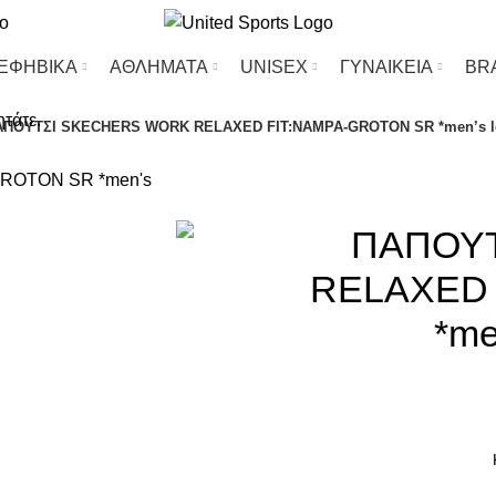
-ΕΦΗΒΙΚΑ
ΑΘΛΗΜΑΤΑ
UΝΙSΕΧ
ΓΥΝΑΙΚΕΙΑ
BR
ητάτε.
ΑΠΟΥΤΣΙ SKECHERS WORK RELAXED FIT:NAMPA-GROTON SR *men’s lea
-8%
ΠΑΠΟΥ
RELAXED 
*me