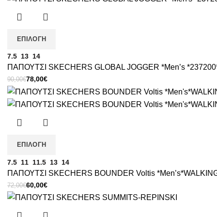
65,00€.
είναι:
60,00€.
ΕΠΙΛΟΓΉ
7.5
13
14
ΠΑΠΟΥΤΣΙ SKECHERS GLOBAL JOGGER *Men’s *237200
Original
Η
78,00
€
90,00
€
price
τρέχουσα
was:
τιμή
90,00€.
είναι:
78,00€.
ΕΠΙΛΟΓΉ
7.5
11
11.5
13
14
ΠΑΠΟΥΤΣΙ SKECHERS BOUNDER Voltis *Men’s*WALKING
Original
Η
60,00
€
72,00
€
price
τρέχουσα
was:
τιμή
72,00€.
είναι: