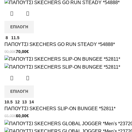
price
τρέχουσα
was:
τιμή
75,00€.
είναι:
65,00€.
ΕΠΙΛΟΓΉ
8
11.5
ΠΑΠΟΥΤΣΙ SKECHERS GO RUN STEADY *54888*
Original
Η
70,00
€
90,00
€
price
τρέχουσα
was:
τιμή
90,00€.
είναι:
70,00€.
ΕΠΙΛΟΓΉ
10.5
12
13
14
ΠΑΠΟΥΤΣΙ SKECHERS SLIP-ON BUNGEE *52811*
Original
Η
60,00
€
65,00
€
price
τρέχουσα
was:
τιμή