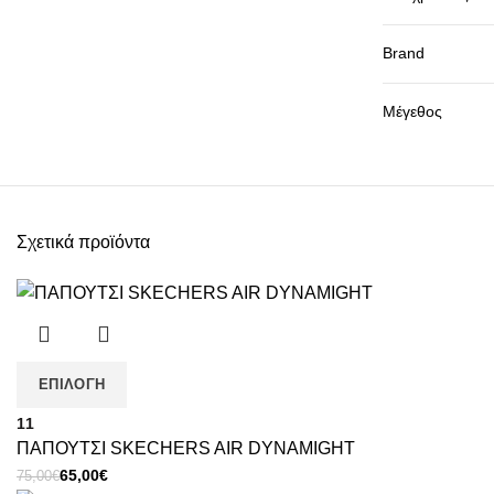
Brand
Μέγεθος
Σχετικά προϊόντα
ΕΠΙΛΟΓΉ
11
ΠΑΠΟΥΤΣΙ SKECHERS AIR DYNAMIGHT
Original
Η
65,00
€
75,00
€