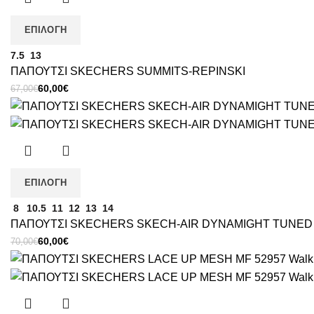
60,00€.
ΕΠΙΛΟΓΉ
7.5
13
ΠΑΠΟΥΤΣΙ SKECHERS SUMMITS-REPINSKI
Original
Η
60,00
€
67,00
€
price
τρέχουσα
was:
τιμή
67,00€.
είναι:
60,00€.
ΕΠΙΛΟΓΉ
8
10.5
11
12
13
14
ΠΑΠΟΥΤΣΙ SKECHERS SKECH-AIR DYNAMIGHT TUNED U
Original
Η
60,00
€
70,00
€
price
τρέχουσα
was:
τιμή
70,00€.
είναι:
60,00€.