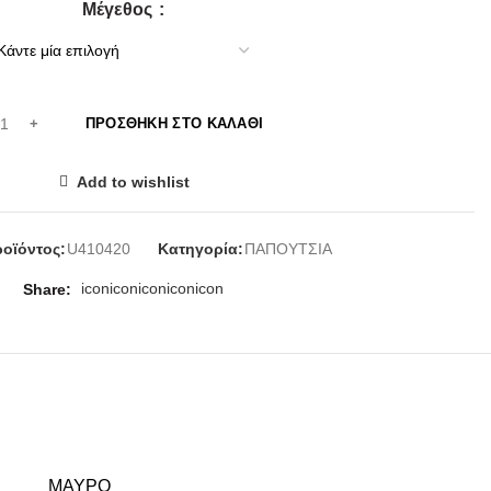
Μέγεθος
ΠΡΟΣΘΉΚΗ ΣΤΟ ΚΑΛΆΘΙ
Add to wishlist
οϊόντος:
U410420
Κατηγορία:
ΠΑΠΟΥΤΣΙΑ
icon
icon
icon
icon
icon
Share
ΜΑΥΡΟ