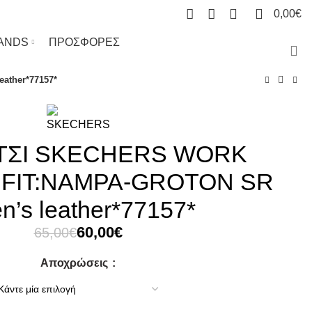
0
0
0,00
€
ANDS
ΠΡΟΣΦΟΡΕΣ
ther*77157*
ΤΣΙ SKECHERS WORK
FIT:NAMPA-GROTON SR
n’s leather*77157*
Original
Η
60,00
€
65,00
€
price
τρέχουσα
Αποχρώσεις
was:
τιμή
65,00€.
είναι:
60,00€.