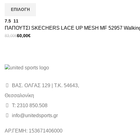
ΕΠΙΛΟΓΉ
7.5
11
ΠΑΠΟΥΤΣΙ SKECHERS LACE UP MESH MF 52957 Walking-
Original
Η
60,00
€
83,00
€
price
τρέχουσα
was:
τιμή
83,00€.
είναι:
60,00€.
ΒΑΣ. ΟΛΓΑΣ 129 | Τ.Κ. 54643,
Θεσσαλονίκη
Τ: 2310 850.508
info@unitedsports.gr
icon
icon
ΑΡ.ΓΕΜΗ: 153671406000