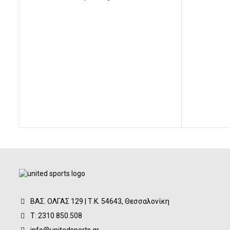
price
τρέχουσα
was:
τιμή
78,00€.
είναι:
75,00€.
ΒΑΣ. ΟΛΓΑΣ 129 | Τ.Κ. 54643, Θεσσαλονίκη
Τ: 2310 850.508
info@unitedsports.gr