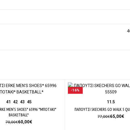
4
-16%
ΕΠΙΛΟΓΉ
ΕΠΙΛΟΓΉ
41
42
43
45
11.5
RKE MEN’S SHOES* 65996 *ΜΠΟΤΑΚΙ*
ΠΑΠΟΥΤΣΙ SKECHERS GO WALK 5 QUA
BASKETBALL*
Original
Η
65,00
€
77,00
€
Original
Η
price
τρ
60,00
€
70,00
€
price
τρέχουσα
was:
τι