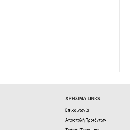
58,00€.
αι:
00€.
ΧΡΗΣΙΜΑ LINKS
Επικοινωνία
Αποστολή Προϊόντων
Τρόποι Πληρωμής