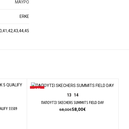
ΜΑΥΡΟ
ERKE
0
,
41
,
42
,
43
,
44
,
45
-15%
-2
ΕΠΙΛΟΓΉ
13
14
ΠΑΠΟΥΤΣΙ SKECHERS SUMMITS FIELD DAY
LIFY 55509
Original
Η
58,00
€
68,00
€
price
τρέχουσα
was:
τιμή
έχουσα
68,00€.
είναι:
μή