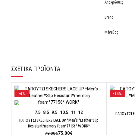
Αποχρώσεις
Brand
Μέγεθος
ΣΧΕΤΙΚΆ ΠΡΟΪΌΝΤΑ
-4%
-14%
ΕΠΙΛΟΓΉ
7.5
8.5
9.5
10.5
11
12
ΠΑΠΟΥΤΣΙ E
ΠΑΠΟΥΤΣΙ SKECHERS LACE UP *Men’s *Leather*Slip
Resistant*memory foam*77156* WORK*
Original
Η
75,00
€
78,00
€