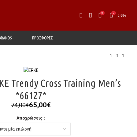
0
0
0,00
€
BRANDS
ΠΡΟΣΦΟΡΕΣ
E Trendy Cross Training Men’s
*66127*
Original
Η
65,00
€
74,00
€
price
τρέχουσα
Αποχρώσεις
was:
τιμή
74,00€.
είναι:
65,00€.