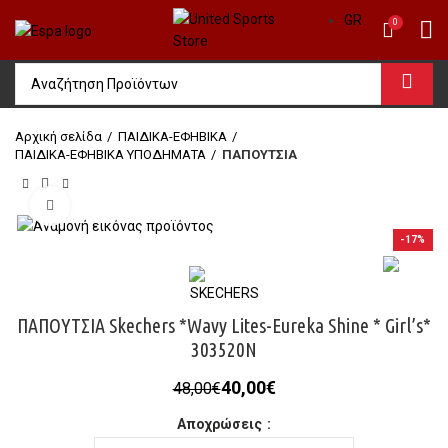
GR
0
Αρχική σελίδα
ΠΑΙΔΙΚΑ-ΕΦΗΒΙΚΑ
ΠΑΙΔΙΚΑ-ΕΦΗΒΙΚΑ ΥΠΟΔΗΜΑΤΑ
ΠΑΠΟΥΤΣΙΑ
Click to enlarge
-17%
ΠΑΠΟΥΤΣΙΑ Skechers *Wavy Lites-Eureka Shine * Girl’s*
303520N
Original
Η
40,00
€
48,00
€
price
τρέχουσα
Αποχρώσεις
was:
τιμή