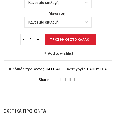
48,00€.
είναι:
40,00€.
Μέγεθος
ΠΡΟΣΘΉΚΗ ΣΤΟ ΚΑΛΆΘΙ
Add to wishlist
Κωδικός προϊόντος:
U411541
Κατηγορία:
ΠΑΠΟΥΤΣΙΑ
Share
ΣΧΕΤΙΚΆ ΠΡΟΪΌΝΤΑ