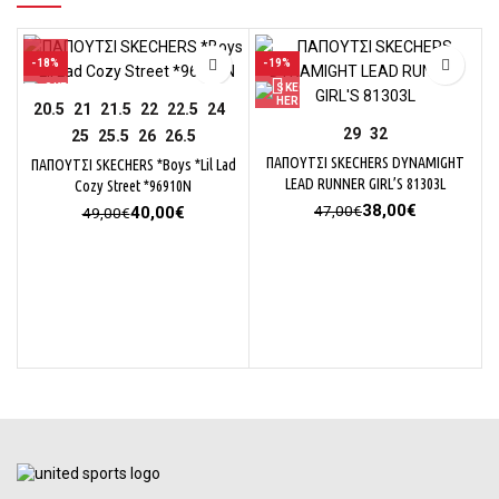
-18%
-19%
20.5
21
21.5
22
22.5
24
29
32
25
25.5
26
26.5
ΠΑΠΟΥΤΣΙ SKECHERS DYNAMIGHT
ΠΑΠΟΥΤΣΙ SKECHERS *Boys *Lil Lad
LEAD RUNNER GIRL’S 81303L
Cozy Street *96910N
Original
Η
38,00
€
47,00
€
Original
Η
40,00
€
49,00
€
price
τρέχουσα
price
τρέχουσα
was:
τιμή
was:
τιμή
47,00€.
είναι:
49,00€.
είναι:
38,00€.
40,00€.