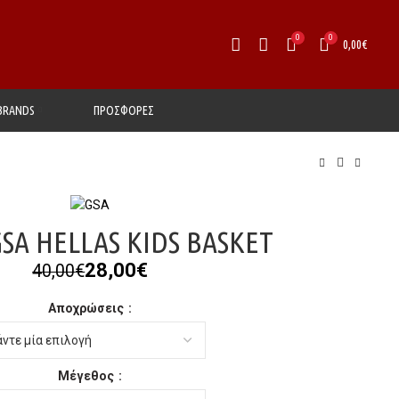
0
0
0,00
€
BRANDS
ΠΡΟΣΦΟΡΕΣ
SA HELLAS KIDS BASKET
Original
Η
28,00
€
40,00
€
price
τρέχουσα
Αποχρώσεις
was:
τιμή
40,00€.
είναι:
28,00€.
Μέγεθος