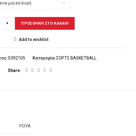
ΠΡΟΣΘΉΚΗ ΣΤΟ ΚΑΛΆΘΙ
Add to wishlist
τος:
S392105
Κατηγορία:
ΣΟΡΤΣ ΒΑSΚΕΤBALL
Share
ΡΟΥΑ