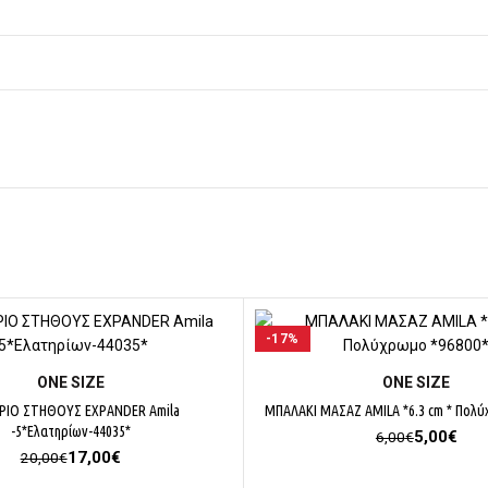
-17%
ΕΠΙΛΟΓΉ
ΕΠΙΛΟΓΉ
ΟΝΕ SΙΖΕ
ΟΝΕ SΙΖΕ
ΡΙΟ ΣΤΗΘΟΥΣ EXPANDER Amila
ΜΠΑΛΑΚΙ ΜΑΣΑΖ AMILA *6.3 cm * Πολύ
-5*Ελατηρίων-44035*
Original
Η
5,00
€
6,00
€
Original
Η
price
τρέ
17,00
€
20,00
€
price
τρέχουσα
was:
τιμή