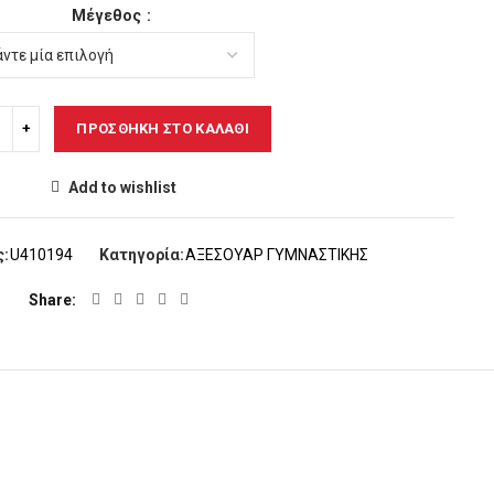
Μέγεθος
ΠΡΟΣΘΉΚΗ ΣΤΟ ΚΑΛΆΘΙ
Add to wishlist
ς:
U410194
Κατηγορία:
ΑΞΕΣΟΥΑΡ ΓYMNΑΣΤΙΚΗΣ
Share