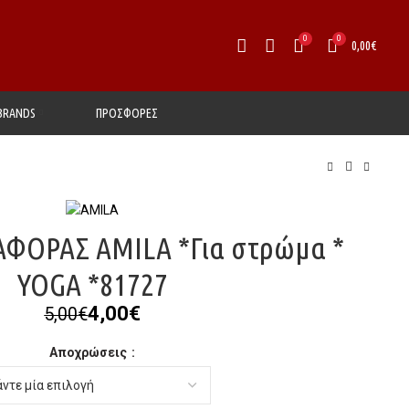
0
0
0,00
€
BRANDS
ΠΡΟΣΦΟΡΕΣ
ΦΟΡΑΣ AMILA *Για στρώμα *
YOGA *81727
Original
Η
4,00
€
5,00
€
price
τρέχουσα
Αποχρώσεις
was:
τιμή
5,00€.
είναι:
4,00€.