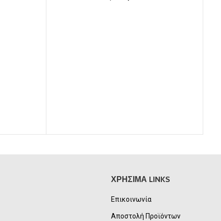
ι:
price
τρέχουσα
€.
was:
τιμή
8,00€.
είναι:
6,00€.
ΜΠ
ΧΡΗΣΙΜΑ LINKS
Επικοινωνία
Αποστολή Προϊόντων