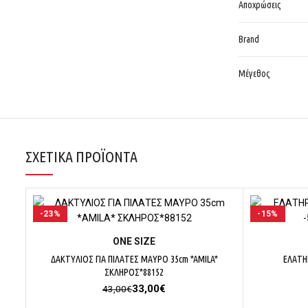
Αποχρώσεις
Brand
Μέγεθος
ΣΧΕΤΙΚΆ ΠΡΟΪΌΝΤΑ
-23%
-15%
ΕΠΙΛΟΓΉ
ΟΝΕ SΙΖΕ
ΔΑΚΤΥΛΙΟΣ ΓΙΑ ΠΙΛΑΤΕΣ ΜΑΥΡΟ 35cm *AMILA*
ΕΛΑΤΗ
ΣΚΛΗΡΟΣ*88152
Original
Η
33,00
€
43,00
€
price
τρέχουσα