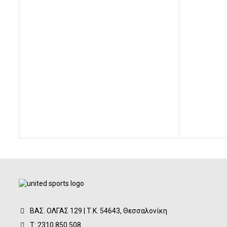
was:
τιμή
43,00€.
είναι:
33,00€.
ΒΑΣ. ΟΛΓΑΣ 129 | Τ.Κ. 54643, Θεσσαλονίκη
Τ: 2310 850.508