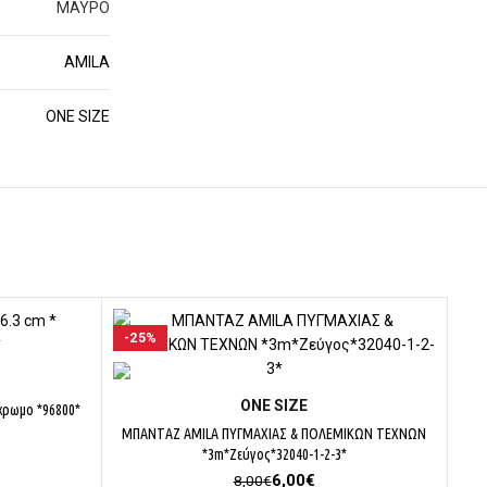
ΜΑΥΡΟ
AMILA
ΟΝΕ SΙΖΕ
-25%
-2
ΕΠΙΛΟΓΉ
ΟΝΕ SΙΖΕ
χρωμο *96800*
ΜΠΑΝΤΑΖ AMILA ΠΥΓΜΑΧΙΑΣ & ΠΟΛΕΜΙΚΩΝ ΤΕΧΝΩΝ
χουσα
*3m*Ζεύγος*32040-1-2-3*
Original
Η
6,00
€
8,00
€