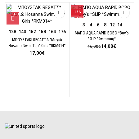
-13%
3
4
6
8
12
14
128
140
152
158
164
176
ΜΑΓΙΟ AQUA RAPID BOBO *Boy’s
*SLIP *Swimming*
ΜΠΟΥΣΤΑΚΙ REGATTA *Μαγιώ
Hosanna Swim Top* Girls *RKM014*
Original
Η
14,00
€
16,00
€
price
τρέχουσα
17,00
€
was:
τιμή
16,00€.
είναι:
14,00€.