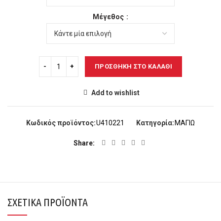
26,00€.
Μέγεθος
ΠΡΟΣΘΉΚΗ ΣΤΟ ΚΑΛΆΘΙ
Add to wishlist
Κωδικός προϊόντος:
U410221
Κατηγορία:
ΜΑΓΙΩ
Share
ΣΧΕΤΙΚΆ ΠΡΟΪΌΝΤΑ