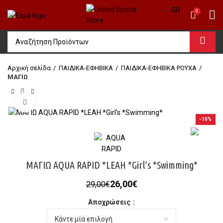
GR
0
Αρχική σελίδα
ΠΑΙΔΙΚΑ-ΕΦΗΒΙΚΑ
ΠΑΙΔΙΚΑ-ΕΦΗΒΙΚΑ ΡΟΥΧΑ
ΜΑΓΙΩ
Click to enlarge
-10%
ΜΑΓΙΩ AQUA RAPID *LEAH *Girl’s *Swimming*
Original
Η
26,00
€
29,00
€
price
τρέχουσα
Αποχρώσεις
was:
τιμή
29,00€.
είναι: