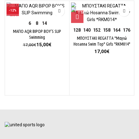
-12%
6
8
14
128
140
152
158
164
176
ΜΑΓΙΟ AQR BIPOP BOY’S SLIP
Swimming
ΜΠΟΥΣΤΑΚΙ REGATTA *Μαγιώ
Original
Η
Hosanna Swim Top* Girls *RKM014*
15,00
€
17,00
€
price
τρέχουσα
17,00
€
was:
τιμή
17,00€.
είναι:
15,00€.