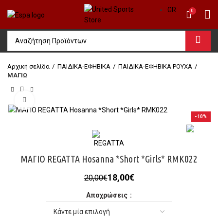
GR
0
Αρχική σελίδα
ΠΑΙΔΙΚΑ-ΕΦΗΒΙΚΑ
ΠΑΙΔΙΚΑ-ΕΦΗΒΙΚΑ ΡΟΥΧΑ
ΜΑΓΙΩ
Click to enlarge
-10%
ΜΑΓΙΟ REGATTA Hosanna *Short *Girls* RMK022
Original
Η
18,00
€
20,00
€
price
τρέχουσα
Αποχρώσεις
was:
τιμή
20,00€.
είναι:
18,00€.