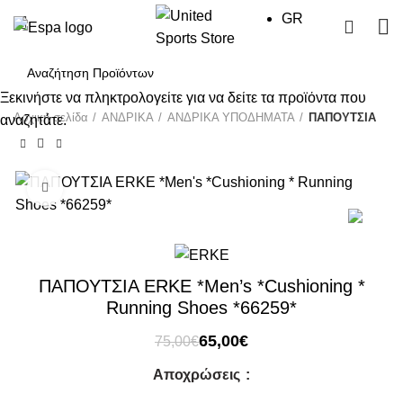
GR
0
Ξεκινήστε να πληκτρολογείτε για να δείτε τα προϊόντα που
Αρχική σελίδα
ΑΝΔΡΙΚΑ
ΑΝΔΡΙΚΑ ΥΠΟΔΗΜΑΤΑ
ΠΑΠΟΥΤΣΙΑ
αναζητάτε.
Click to enlarge
-13%
ΠΑΠΟΥΤΣΙΑ ERKE *Men’s *Cushioning *
Running Shoes *66259*
Original
Η
65,00
€
75,00
€
price
τρέχουσα
Αποχρώσεις
was:
τιμή
75,00€.
είναι: