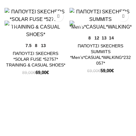
-22%
-14%
8
12
13
14
7.5
8
13
ΠΑΠΟΥΤΣΙ SKECHERS
SUMMITS
ΠΑΠΟΥΤΣΙ SKECHERS
*Men’s*CASUAL*WALKING*232
*SOLAR FUSE *52757*
057*
TRAINING & CASUAL SHOES*
Original
Η
59,00
€
69,00
€
Original
Η
69,00
€
89,00
€
price
τρέχουσα
price
τρέχουσα
was:
τιμή
was:
τιμή
69,00€.
είναι:
89,00€.
είναι:
59,00€.
69,00€.