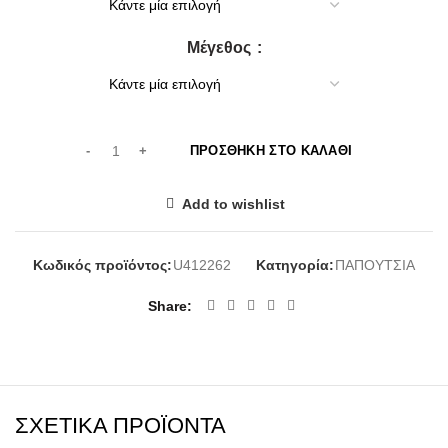
65,00€.
Μέγεθος
ΠΡΟΣΘΉΚΗ ΣΤΟ ΚΑΛΆΘΙ
Add to wishlist
Κωδικός προϊόντος:
U412262
Κατηγορία:
ΠΑΠΟΥΤΣΙΑ
Share
ΣΧΕΤΙΚΆ ΠΡΟΪΌΝΤΑ