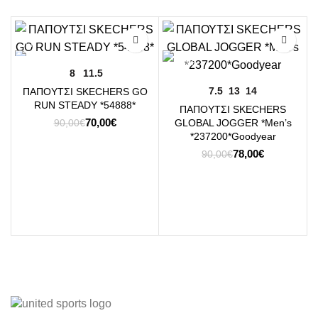
-22%
-13%
8
11.5
7.5
13
14
ΠΑΠΟΥΤΣΙ SKECHERS GO
RUN STEADY *54888*
ΠΑΠΟΥΤΣΙ SKECHERS
Original
Η
70,00
€
GLOBAL JOGGER *Men’s
90,00
€
price
τρέχουσα
*237200*Goodyear
was:
τιμή
Original
Η
78,00
€
90,00
€
90,00€.
είναι:
price
τρέχουσα
70,00€.
was:
τιμή
90,00€.
είναι:
J
78,00€.