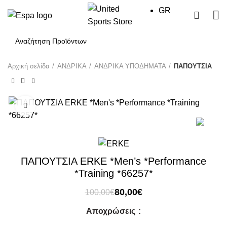
GR
0
Αρχική σελίδα
ΑΝΔΡΙΚΑ
ΑΝΔΡΙΚΑ ΥΠΟΔΗΜΑΤΑ
ΠΑΠΟΥΤΣΙΑ
Click to enlarge
-20%
ΠΑΠΟΥΤΣΙΑ ERKE *Men’s *Performance
*Training *66257*
Original
Η
80,00
€
100,00
€
price
τρέχουσα
Αποχρώσεις
was:
τιμή
100,00€.
είναι: