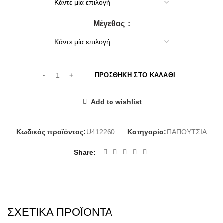
80,00€.
Μέγεθος
ΠΡΟΣΘΉΚΗ ΣΤΟ ΚΑΛΆΘΙ
Add to wishlist
Κωδικός προϊόντος:
U412260
Κατηγορία:
ΠΑΠΟΥΤΣΙΑ
Share
ΣΧΕΤΙΚΆ ΠΡΟΪΌΝΤΑ