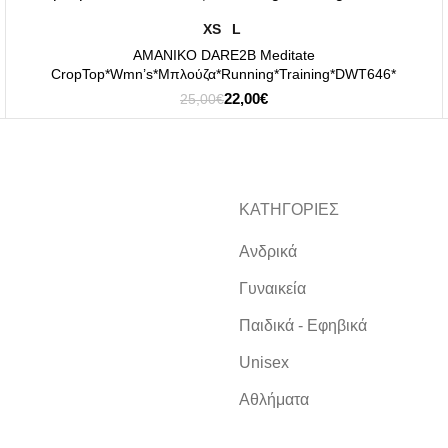
DARE2B
ΕΠΙΛΟΓΉ
XS
L
ΑΜΑΝΙΚΟ DARE2B Meditate
CropTop*Wmn’s*Μπλούζα*Running*Training*DWT646*
Original
Η
22,00
€
25,00
€
price
τρέχουσα
was:
τιμή
25,00€.
είναι:
22,00€.
ΚΑΤΗΓΟΡΙΕΣ
Ανδρικά
Γυναικεία
Παιδικά - Εφηβικά
Unisex
Αθλήματα