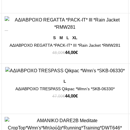
price
τρέχουσα
was:
τιμή
35,00€.
είναι:
30,00€.
-8%
ΕΠΙΛΟΓΉ
S
M
L
XL
ΑΔΙΑΒΡΟΧΟ REGATTA *PACK-IT* III *Rain Jacket *RMW281
Original
Η
44,00
€
48,00
€
price
τρέχουσα
was:
τιμή
48,00€.
είναι:
44,00€.
-6%
ΕΠΙΛΟΓΉ
L
ΑΔΙΑΒΡΟΧΟ TRESPASS Qikpac *Wmn’s *SKB-06330*
Original
Η
44,00
€
47,00
€
price
τρέχουσα
was:
τιμή
47,00€.
είναι:
44,00€.
-12%