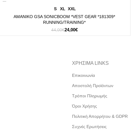
ΕΠΙΛΟΓΉ
S
XL
XXL
ΑΜΑΝΙΚΟ GSA SONICBOOM *VEST GEAR *181309*
RUNNING/TRAINING*
Original
Η
24,00
€
44,00
€
price
τρέχουσα
was:
τιμή
44,00€.
είναι:
24,00€.
ΧΡΗΣΙΜΑ LINKS
Επικοινωνία
Αποστολή Προϊόντων
Τρόποι Πληρωμής
Όροι Χρήσης
Πολιτική Απορρήτου & GDPR
Συχνές Ερωτήσεις