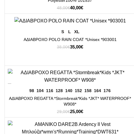
Polyester100%*101537
Original
Η
40,00
€
48,00
€
price
τρέχουσα
was:
τιμή
48,00€.
είναι:
-8%
40,00€.
ΕΠΙΛΟΓΉ
S
L
XL
ΑΔΙΑΒΡΟΧΟ POLO RAIN COAT *Unisex *903001
Original
Η
35,00
€
38,00
€
price
τρέχουσα
was:
τιμή
38,00€.
είναι:
35,00€.
-14%
ΕΠΙΛΟΓΉ
98
104
116
128
140
152
158
164
176
ΑΔΙΑΒΡΟΧΟ REGATTA *Stormbreak*Kids *JKT* WATERPROOF*
W908*
Original
Η
25,00
€
29,00
€
price
τρέχουσα
was:
τιμή
29,00€.
είναι:
-12%
25,00€.