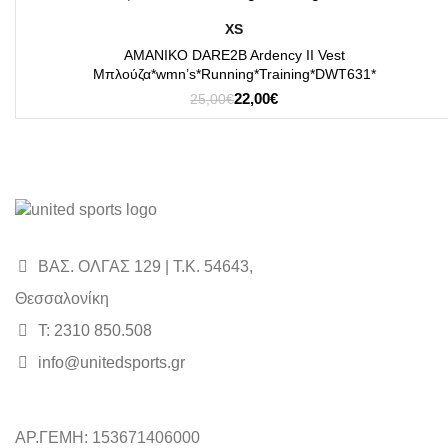
DARE2B
ΕΠΙΛΟΓΉ
XS
ΑΜΑΝΙΚΟ DARE2B Ardency II Vest
Μπλούζα*wmn’s*Running*Training*DWT631*
Original
Η
22,00
€
25,00
€
price
τρέχουσα
was:
τιμή
25,00€.
είναι:
22,00€.
ΒΑΣ. ΟΛΓΑΣ 129 | Τ.Κ. 54643,
Θεσσαλονίκη
Τ: 2310 850.508
info@unitedsports.gr
ΑΡ.ΓΕΜΗ: 153671406000