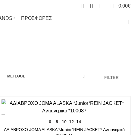
0
0
0,00
€
ANDS
ΠΡΟΣΦΟΡΕΣ
ΜΕΓΕΘΟΣ
FILTER
-7%
ΕΠΙΛΟΓΉ
6
8
10
12
14
ΑΔΙΑΒΡΟΧΟ JOMA ALASKA *Junior*REIN JACKET* Αντιανεμικό