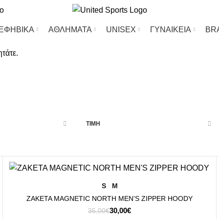
-ΕΦΗΒΙΚΑ
ΑΘΛΗΜΑΤΑ
UΝΙSΕΧ
ΓΥΝΑΙΚΕΙΑ
BR
ητάτε.
ΠΡΟΣΦΟΡΕΣ
ΤΙΜΗ
-14%
ΕΠΙΛΟΓΉ
S
M
ZAKETA MAGNETIC NORTH MEN’S ZIPPER HOODY
Original
Η
30,00
€
35,00
€